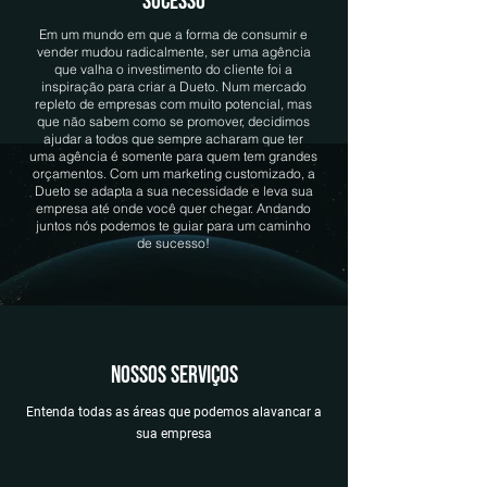
SUCESSO
Em um mundo em que a forma de consumir e
vender mudou radicalmente, ser uma agência
que valha o investimento do cliente foi a
inspiração para criar a Dueto. Num mercado
repleto de empresas com muito potencial, mas
que não sabem como se promover, decidimos
ajudar a todos que sempre acharam que ter
uma agência é somente para quem tem grandes
orçamentos. Com um marketing customizado, a
Dueto se adapta a sua necessidade e leva sua
empresa até onde você quer chegar. Andando
juntos nós podemos te guiar para um caminho
de sucesso!
nossos serviços
Entenda todas as áreas que podemos alavancar a
sua empresa